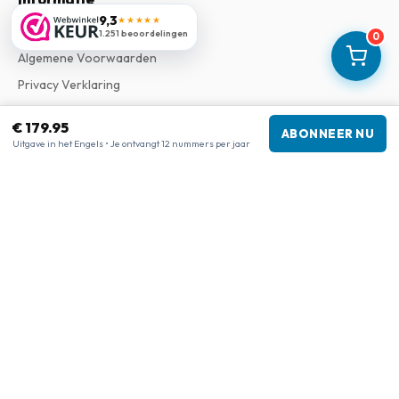
9,3
★★★★★
Over Ons
1.251 beoordelingen
0
Algemene Voorwaarden
Privacy Verklaring
Klachtenregeling
€ 179.95
ABONNEER NU
Uitgave in het Engels • Je ontvangt 12 nummers per jaar
Bedrijfsgegevens
Bedrijf
:
Maja Magazines
3043 PR Rotterdam, Nederland
Btw-nummer
:
NL817937778B01
Kamer van Koophandel
:
27300515
Onze shops
www.tijdschriftenzo.nl
www.englischezeitschriften.de
www.magazinesenanglais.fr