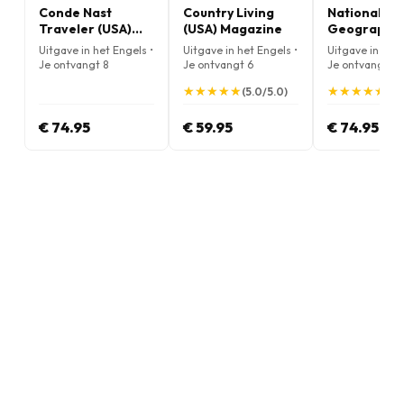
Conde Nast
Country Living
National
Traveler (USA)
(USA) Magazine
Geographic
Magazine
(Engelse edi
Uitgave in het Engels •
Uitgave in het Engels •
Uitgave in het 
Magazine
Je ontvangt 8
Je ontvangt 6
Je ontvangt 12
nummers per jaar
nummers per jaar
nummers per j
★
★
★
★
★
★
★
★
★
★
★
★
★
★
★
★
★
★
★
★
(5.0/5.0)
(4.
€ 74.95
€ 59.95
€ 74.95