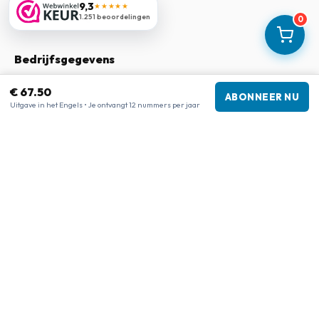
9,3
★★★★★
Klachtenregeling
1.251 beoordelingen
0
Bedrijfsgegevens
Bedrijf
:
Maja Magazines
€ 67.50
ABONNEER NU
3043 PR Rotterdam, Nederland
Uitgave in het Engels • Je ontvangt 12 nummers per jaar
Btw-nummer
:
NL817937778B01
Kamer van Koophandel
:
27300515
Onze shops
www.tijdschriftenzo.nl
www.englischezeitschriften.de
www.magazinesenanglais.fr
www.rivisteininglese.it
www.papermagazines.com
www.americanmagazines.co.uk
www.engelskatidskrifter.se