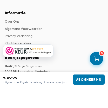
Informatie
Over Ons
Algemene Voorwaarden
Privacy Verklaring
Klachtenregeling
9,3
★★★★★
1.251 beoordelingen
0
Bedrijfsgegevens
Bedrijf
:
Maja Magazines
3043 PR Rotterdam, Nederland
Btw-nummer
:
NL817937778B01
€ 69.95
ABONNEER NU
Kamer van Koophandel
:
27300515
Uitgave in het Engels • Je ontvangt 2 nummers per jaar
Onze shops
www.tijdschriftenzo.nl