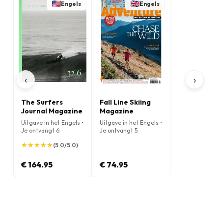
Engels
Engels
‹
›
The Surfers
Fall Line Skiing
Journal Magazine
Magazine
Uitgave in het Engels •
Uitgave in het Engels •
Je ontvangt 6
Je ontvangt 5
nummers per jaar
nummers per jaar
★
★
★
★
★
★
★
★
★
★
(5.0/5.0)
€ 164.95
€ 74.95