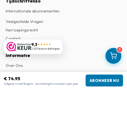
Tijdschriftenzo
Internationale abonnementen
Veelgestelde Vragen
Herroepingsrecht
Contact
9,3
★★★★★
1.251 beoordelingen
0
Informatie
Over Ons
Algemene Voorwaarden
€ 74.95
ABONNEER NU
Privacy Verklaring
Uitgave in het Engels • Je ontvangt 4 nummers per jaar
Klachtenregeling
Bedrijfsgegevens
Bedrijf
:
Maja Magazines
3043 PR Rotterdam, Nederland