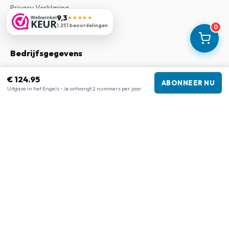
Privacy Verklaring
9,3
★★★★★
Klachtenregeling
1.251 beoordelingen
0
Bedrijfsgegevens
Bedrijf
:
Maja Magazines
€ 124.95
ABONNEER NU
3043 PR Rotterdam, Nederland
Uitgave in het Engels • Je ontvangt 2 nummers per jaar
Btw-nummer
:
NL817937778B01
Kamer van Koophandel
:
27300515
Onze shops
www.tijdschriftenzo.nl
www.englischezeitschriften.de
www.magazinesenanglais.fr
www.rivisteininglese.it
www.papermagazines.com
www.americanmagazines.co.uk
www.engelskatidskrifter.se