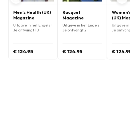
Men's Health (UK)
Racquet
Women's He
Magazine
Magazine
(UK) Magaz
Uitgave in het Engels •
Uitgave in het Engels •
Uitgave in het 
Je ontvangt 10
Je ontvangt 2
Je ontvangt 10
nummers per jaar
nummers per jaar
nummers per j
€ 124.95
€ 124.95
€ 124.95