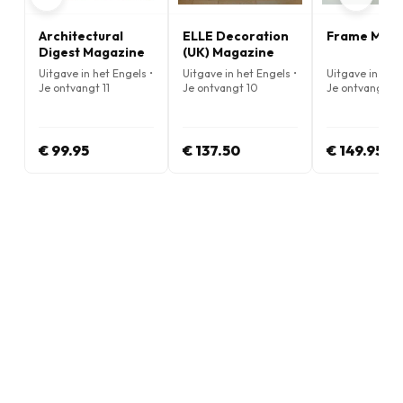
Architectural
ELLE Decoration
Frame Maga
Digest Magazine
(UK) Magazine
Uitgave in het Engels •
Uitgave in het Engels •
Uitgave in het 
Je ontvangt 11
Je ontvangt 10
Je ontvangt 5
nummers per jaar
nummers per jaar
nummers per j
€ 99.95
€ 137.50
€ 149.95