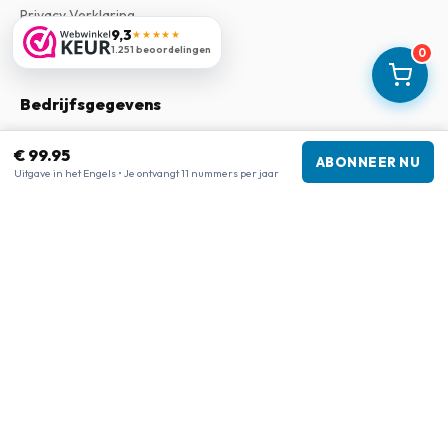
Privacy Verklaring
9,3
★★★★★
Klachtenregeling
1.251 beoordelingen
0
Bedrijfsgegevens
Bedrijf
:
Maja Magazines
€ 99.95
ABONNEER NU
3043 PR Rotterdam, Nederland
Uitgave in het Engels • Je ontvangt 11 nummers per jaar
Btw-nummer
:
NL817937778B01
Kamer van Koophandel
:
27300515
Onze shops
www.tijdschriftenzo.nl
www.englischezeitschriften.de
www.magazinesenanglais.fr
www.rivisteininglese.it
www.papermagazines.com
www.americanmagazines.co.uk
www.engelskatidskrifter.se