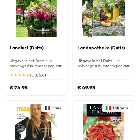
Landlust (Duits)
Landapotheke (Duits)
Uitgave in het Duits • Je
Uitgave in het Duits • Je
ontvangt 6 nummers per jaar
ontvangt 4 nummers per jaar
★
★
★
★
★
★
★
★
★
★
(5.0/5.0)
€ 74.95
€ 49.95
Frans
Italiaans