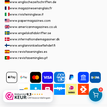
www.englischezeitschriften.de
www.magazinesenanglais.fr
www.rivisteininglese.it
www.papermagazines.com
www.americanmagazines.co.uk
www.engelskatidskrifter.se
www.internationalemagasiner.dk
www.englanninkielisetlehdet.fi
www.revistaseningles.es
www.revistasemingles.pt
0
9,3
★★★★★
1.251 beoordelingen