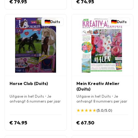
€ 79.95
€ 74.95
Duits
Duits
Horse Club (Duits)
Mein Kreativ Atelier
(Duits)
Uitgave in het Duits • Je
Uitgave in het Duits • Je
ontvangt 6 nummers per jaar
ontvangt 8 nummers per jaar
★
★
★
★
★
★
★
★
★
★
(5.0/5.0)
€ 74.95
€ 67.50