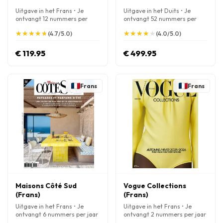
Uitgave in het Frans • Je
Uitgave in het Duits • Je
ontvangt 12 nummers per
ontvangt 52 nummers per
jaar
jaar
★
★
★
★
★
★
★
★
★
★
★
★
★
★
★
★
★
★
★
★
(4.7/5.0)
(4.0/5.0)
€ 119.95
€ 499.95
Frans
Frans
Maisons Côté Sud
Vogue Collections
(Frans)
(Frans)
Uitgave in het Frans • Je
Uitgave in het Frans • Je
ontvangt 6 nummers per jaar
ontvangt 2 nummers per jaar