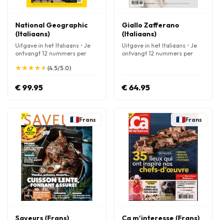
National Geographic
Giallo Zafferano
(Italiaans)
(Italiaans)
Uitgave in het Italiaans • Je
Uitgave in het Italiaans • Je
ontvangt 12 nummers per
ontvangt 12 nummers per
jaar
jaar
★
★
★
★
★
★
★
★
★
★
(4.5/5.0)
€ 99.95
€ 64.95
Frans
Frans
Saveurs (Frans)
Ca m'interesse (Frans)