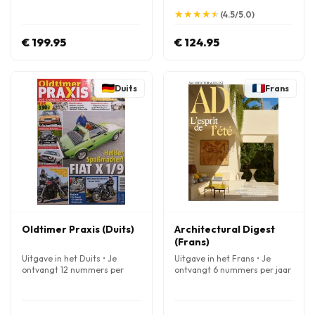
jaar
jaar
★
★
★
★
★
★
★
★
★
★
(4.5/5.0)
€ 199.95
€ 124.95
Duits
Frans
Oldtimer Praxis (Duits)
Architectural Digest
(Frans)
Uitgave in het Duits • Je
Uitgave in het Frans • Je
ontvangt 12 nummers per
ontvangt 6 nummers per jaar
jaar