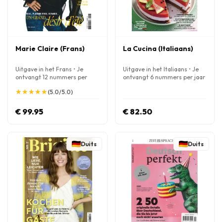
Marie Claire (Frans)
La Cucina (Italiaans)
Uitgave in het Frans • Je
Uitgave in het Italiaans • Je
ontvangt 12 nummers per
ontvangt 6 nummers per jaar
jaar
★
★
★
★
★
★
★
★
★
★
(5.0/5.0)
€ 99.95
€ 82.50
Duits
Duits