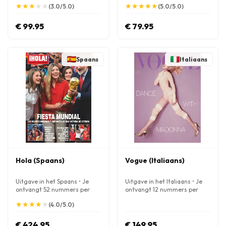
★
★
★
★
★
★
★
★
★
★
★
★
★
★
★
★
★
★
★
★
(3.0/5.0)
(5.0/5.0)
€ 99.95
€ 79.95
Spaans
Italiaans
Hola (Spaans)
Vogue (Italiaans)
Uitgave in het Spaans • Je
Uitgave in het Italiaans • Je
ontvangt 52 nummers per
ontvangt 12 nummers per
jaar
jaar
★
★
★
★
★
★
★
★
★
★
(4.0/5.0)
€ 424.95
€ 149.95