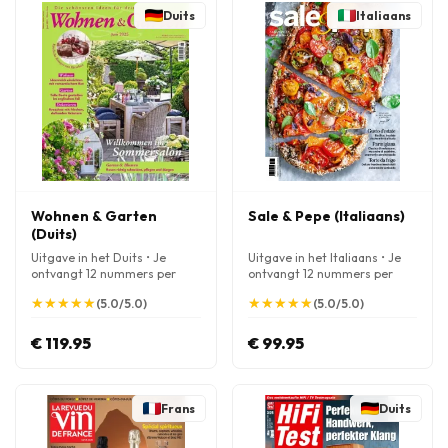
Duits
Italiaans
Wohnen & Garten
Sale & Pepe (Italiaans)
(Duits)
Uitgave in het Duits • Je
Uitgave in het Italiaans • Je
ontvangt 12 nummers per
ontvangt 12 nummers per
jaar
jaar
★
★
★
★
★
★
★
★
★
★
★
★
★
★
★
★
★
★
★
★
(5.0/5.0)
(5.0/5.0)
€ 119.95
€ 99.95
Frans
Duits