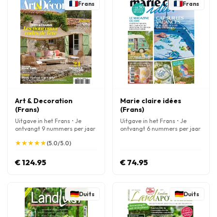
Frans
Frans
Art & Decoration
Marie claire idées
(Frans)
(Frans)
Uitgave in het Frans • Je
Uitgave in het Frans • Je
ontvangt 9 nummers per jaar
ontvangt 6 nummers per jaar
★
★
★
★
★
★
★
★
★
★
(5.0/5.0)
€ 124.95
€ 74.95
Duits
Duits