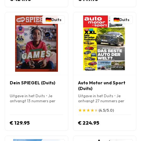
Duits
Duits
Dein SPIEGEL (Duits)
Auto Motor und Sport
(Duits)
Uitgave in het Duits • Je
Uitgave in het Duits • Je
ontvangt 13 nummers per
ontvangt 27 nummers per
jaar
jaar
★
★
★
★
★
★
★
★
★
★
(4.5/5.0)
€ 129.95
€ 224.95