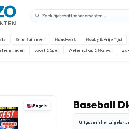
ZO
ENTEN
ets
Entertainment
Handwerk
Hobby & Vrije Tijd
estemmingen
Sport & Spel
Wetenschap & Natuur
Zak
Baseball D
Engels
Uitgave in het Engels •