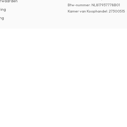
rwaarden
Btw-nummer
:
NL817937778B01
ring
Kamer van Koophandel
:
27300515
ng
©
2026
Tijdschriftenzo