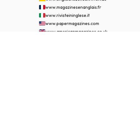
www.magazinesenanglais.fr
www.rivisteininglese.it
www.papermagazines.com
www.americanmagazines.co.uk
www.engelskatidskrifter.se
€ 149.95
ABONNEER NU
www.internationalemagasiner.dk
www.englanninkielisetlehdet.fi
www.revistaseningles.es
www.revistasemingles.pt