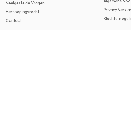
Algemene Voo
Veelgestelde Vragen
Privacy Verkla
Herroepingsrecht
Klachtenregeli
Contact
Baseball Digest Magazine
Uitgave in het Engels • Je ontvangt 6 nummers per jaar