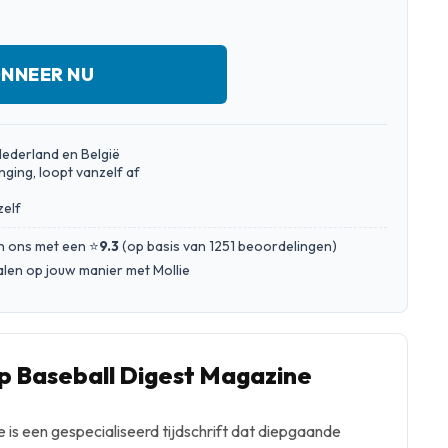
NNEER NU
Nederland en België
nging, loopt vanzelf af
zelf
n ons met een ⭐
9.3
(
op basis van 1251 beoordelingen
)
talen op jouw manier met Mollie
 Baseball Digest Magazine
 is een gespecialiseerd tijdschrift dat diepgaande