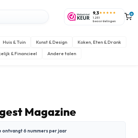
9,3
★★★★★
0
1.251
beoordelingen
Huis & Tuin
Kunst & Design
Koken, Eten & Drank
elijk & Financieel
Andere talen
igest Magazine
 Je ontvangt 6 nummers per jaar