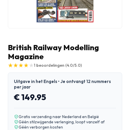
British Railway Modelling
Magazine
★
★
★
★
★
★
★
★
★
★
1
beoordelingen
(4.0/5.0)
Uitgave in het Engels • Je ontvangt 12 nummers
per jaar
€ 149.95
Gratis verzending naar Nederland en België
Géén stilzwijgende verlenging, loopt vanzelf af
Géén verborgen kosten