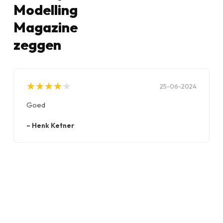
Modelling
Magazine
zeggen
★
★
★
★
★
★
★
★
★
★
25-06-2024
Goed
–
Henk Ketner