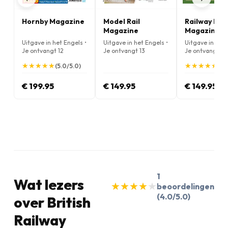
Hornby Magazine
Model Rail
Railway Mod
Magazine
Magazine
Uitgave in het Engels •
Uitgave in het Engels •
Uitgave in het 
Je ontvangt 12
Je ontvangt 13
Je ontvangt 12
nummers per jaar
nummers per jaar
nummers per j
★
★
★
★
★
★
★
★
★
★
★
★
★
★
★
★
★
★
★
★
(5.0/5.0)
(5.
€ 199.95
€ 149.95
€ 149.95
1
Wat lezers
★
★
★
★
★
★
★
★
★
★
beoordelingen
(4.0/5.0)
over British
Railway