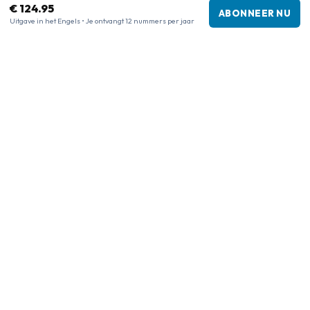
€ 124.95
ABONNEER NU
Klachtenregeling
Uitgave in het Engels • Je ontvangt 12 nummers per jaar
Bedrijfsgegevens
Bedrijf
:
Maja Magazines
3043 PR Rotterdam, Nederland
Btw-nummer
:
NL817937778B01
Kamer van Koophandel
:
27300515
Onze shops
www.tijdschriftenzo.nl
www.englischezeitschriften.de
www.magazinesenanglais.fr
www.rivisteininglese.it
www.papermagazines.com
www.americanmagazines.co.uk
www.engelskatidskrifter.se
www.internationalemagasiner.dk