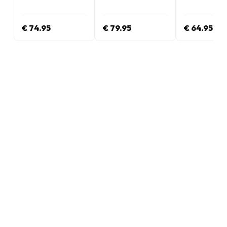
nummers per jaar
nummers per jaar
nummers per j
€ 74.95
€ 79.95
€ 64.95