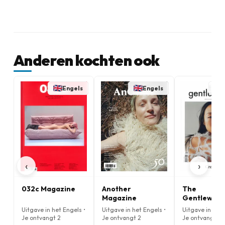
Anderen kochten ook
Engels
Engels
‹
›
032c Magazine
Another
The
Magazine
Gentlewom
Magazine
Uitgave in het Engels •
Uitgave in het Engels •
Uitgave in het 
Je ontvangt 2
Je ontvangt 2
Je ontvangt 2