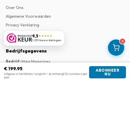
Over Ons
Algemene Voorwaarden
Privacy Verklaring
Klachtenregeling
9,3
★★★★★
1.251 beoordelingen
0
Bedrijfsgegevens
Bedrijf
:
Maja Magazines
3043 PR Rotterdam, Nederland
€ 199.95
ABONNEER
Btw-nummer
:
NL817937778B01
Uitgave in het Italian / english • Je ontvangt 12 nummers per
NU
jaar
Kamer van Koophandel
:
27300515
Onze shops
www.tijdschriftenzo.nl
www.englischezeitschriften.de
www.magazinesenanglais.fr
www.rivisteininglese.it