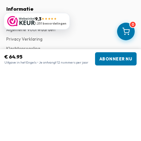
Informatie
9,3
★★★★★
Over Ons
1.251 beoordelingen
0
Algemene Voorwaarden
Privacy Verklaring
Klachtenregeling
€ 64.95
ABONNEER NU
Uitgave in het Engels • Je ontvangt 12 nummers per jaar
Bedrijfsgegevens
Bedrijf
:
Maja Magazines
3043 PR Rotterdam, Nederland
Btw-nummer
:
NL817937778B01
Kamer van Koophandel
:
27300515
Onze shops
www.tijdschriftenzo.nl
www.englischezeitschriften.de