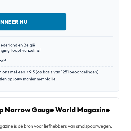
NNEER NU
Nederland en België
nging, loopt vanzelf af
zelf
n ons met een ⭐
9.3
(
op basis van 1251 beoordelingen
)
talen op jouw manier met Mollie
p Narrow Gauge World Magazine
zine is dé bron voor liefhebbers van smalspoorwegen.