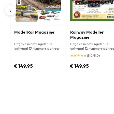
‹
Model Rail Magazine
Railway Modeller
Magazine
Uitgave in het Engels • Je
Uitgave in het Engels • Je
ontvangt 13 nummers per jaar
ontvangt 12 nummers per jaa
★
★
★
★
★
★
★
★
★
★
(5.0/5.0)
€ 149.95
€ 149.95