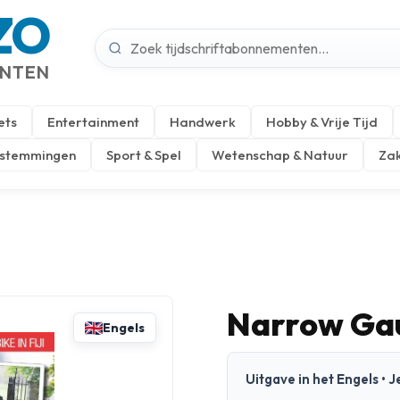
ZO
ENTEN
ets
Entertainment
Handwerk
Hobby & Vrije Tijd
estemmingen
Sport & Spel
Wetenschap & Natuur
Zak
Narrow Ga
Engels
Uitgave in het Engels •