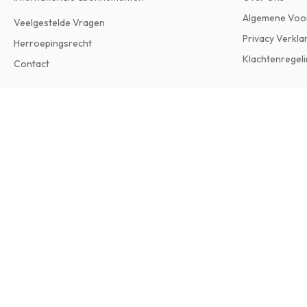
Algemene Voo
Veelgestelde Vragen
Privacy Verkla
Herroepingsrecht
Klachtenregeli
Contact
Narrow Gauge World Magazine
Uitgave in het Engels • Je ontvangt 9 nummers per jaar