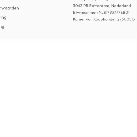
3043 PR Rotterdam, Nederland
rwaarden
Btw-nummer
:
NL817937778B01
ring
Kamer van Koophandel
:
27300515
ng
©
2026
Tijdschriftenzo