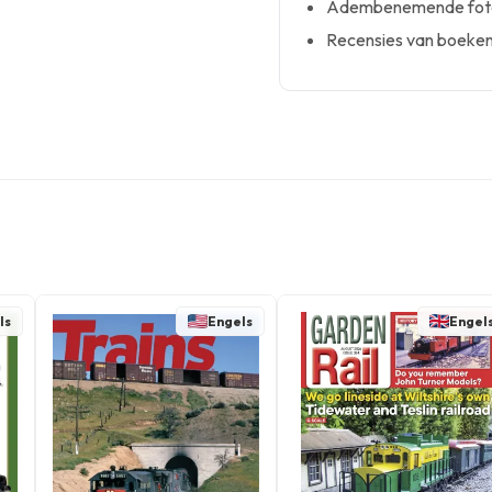
Adembenemende foto'
Recensies van boeke
ls
Engels
Engel