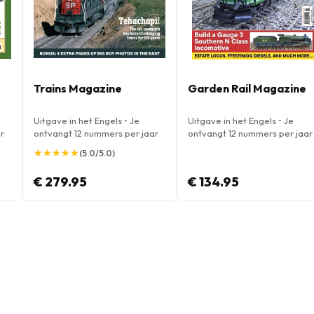
Trains Magazine
Garden Rail Magazine
Uitgave in het Engels • Je
Uitgave in het Engels • Je
r
ontvangt 12 nummers per jaar
ontvangt 12 nummers per jaar
★
★
★
★
★
★
★
★
★
★
(5.0/5.0)
€ 279.95
€ 134.95