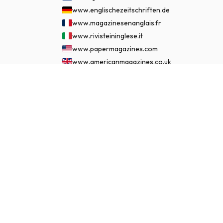
www.englischezeitschriften.de
www.magazinesenanglais.fr
www.rivisteininglese.it
www.papermagazines.com
www.americanmagazines.co.uk
www.engelskatidskrifter.se
€ 89.95
ABONNEER NU
www.internationalemagasiner.dk
www.englanninkielisetlehdet.fi
www.revistaseningles.es
www.revistasemingles.pt