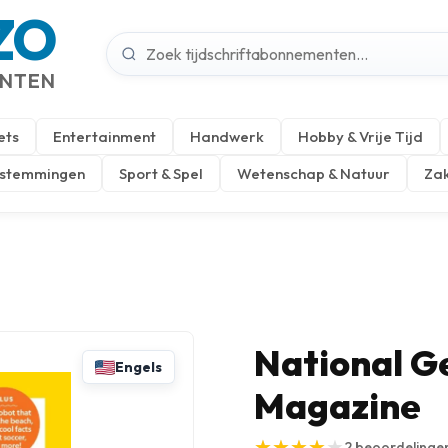
ZO
ENTEN
ets
Entertainment
Handwerk
Hobby & Vrije Tijd
estemmingen
Sport & Spel
Wetenschap & Natuur
Zak
National G
Engels
Magazine
★
★
★
★
★
★
★
★
★
★
2
beoordelinge