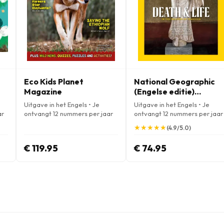
Eco Kids Planet
National Geographic
Magazine
(Engelse editie)
Magazine
Uitgave in het Engels • Je
Uitgave in het Engels • Je
ar
ontvangt 12 nummers per jaar
ontvangt 12 nummers per jaar
★
★
★
★
★
★
★
★
★
★
(4.9/5.0)
€ 119.95
€ 74.95