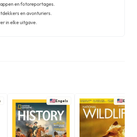
rappen en fotoreportages.
ntdekkers en avonturiers.
r in elke uitgave.
s
Engels
Engels