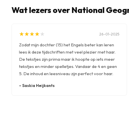
Wat lezers over National Geog
★
★
★
★
★
★
★
★
★
★
26-01-2025
Zodat mijn dochter (15) het Engels beter kan leren
lees ik deze tijdschriften met veel plezier met haar.
De tekstjes zijn prima maar ik hoopte op iets meer
tekstjes en minder spelletjes. Vandaar de 4 en geen
5. De inhoud en leesniveau zijn perfect voor haar.
–
Saskia Heijkants