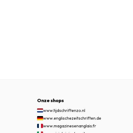
Onze shops
www.tijdschriftenzo.nl
www.englischezeitschriften.de
www.magazinesenanglais.fr