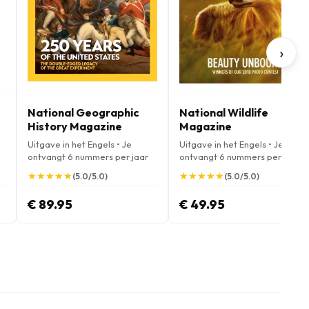
›
National Geographic
National Wildlife
History Magazine
Magazine
Uitgave in het Engels • Je
Uitgave in het Engels • Je
ontvangt 6 nummers per jaar
ontvangt 6 nummers per jaar
★
★
★
★
★
★
★
★
★
★
★
★
★
★
★
★
★
★
★
★
(5.0/5.0)
(5.0/5.0)
€ 89.95
€ 49.95