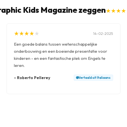
raphic Kids Magazine zeggen
★
★
★
★
★
★
★
★
★
★
★
★
★
★
★
★
★
★
14-02-2025
Een goede balans tussen wetenschappelijke
onderbouwing en een boeiende presentatie voor
kinderen - en een fantastische plek om Engels te
leren.
–
Roberto Pellerey
🌐
Vertaald uit
Italiaans