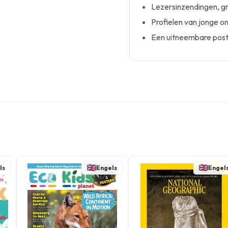
Lezersinzendingen, g
Profielen van jonge o
Een uitneembare poste
ls
Engels
Engel