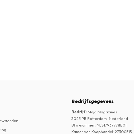
Bedrijfsgegevens
Bedrijf
:
Maja Magazines
3043 PR Rotterdam, Nederland
rwaarden
Btw-nummer
:
NL817937778B01
ring
Kamer van Koophandel
:
27300515