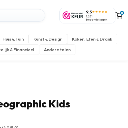
9,3
★★★★★
0
1.251
beoordelingen
Huis & Tuin
Kunst & Design
Koken, Eten & Drank
elijk & Financieel
Andere talen
eographic Kids
n
(4.0/5.0)