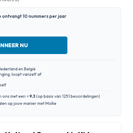
 Je ontvangt 10 nummers per jaar
NNEER NU
Nederland en België
nging, loopt vanzelf af
zelf
n ons met een ⭐
9.3
(
op basis van 1251 beoordelingen
)
talen op jouw manier met Mollie