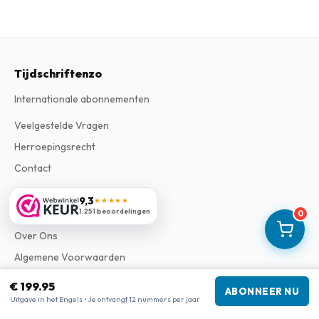
Tijdschriftenzo
Internationale abonnementen
Veelgestelde Vragen
Herroepingsrecht
Contact
9,3
★★★★★
Informatie
1.251 beoordelingen
0
Over Ons
Algemene Voorwaarden
Privacy Verklaring
€ 199.95
ABONNEER NU
Klachtenregeling
Uitgave in het Engels • Je ontvangt 12 nummers per jaar