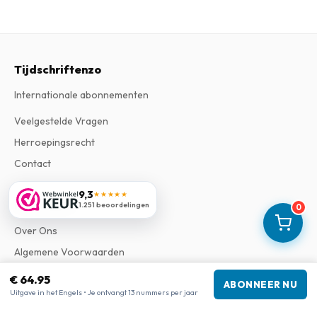
Tijdschriftenzo
Internationale abonnementen
Veelgestelde Vragen
Herroepingsrecht
Contact
9,3
★★★★★
Informatie
1.251 beoordelingen
0
Over Ons
Algemene Voorwaarden
Privacy Verklaring
€ 64.95
ABONNEER NU
Uitgave in het Engels • Je ontvangt 13 nummers per jaar
Klachtenregeling