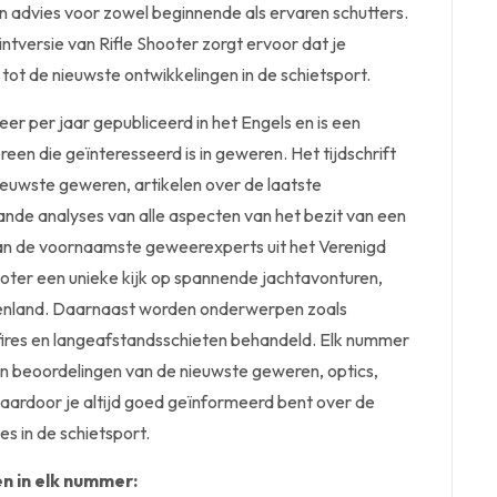
n advies voor zowel beginnende als ervaren schutters.
ntversie van Rifle Shooter zorgt ervoor dat je
tot de nieuwste ontwikkelingen in de schietsport.
eer per jaar gepubliceerd in het Engels en is een
een die geïnteresseerd is in geweren. Het tijdschrift
ieuwste geweren, artikelen over de laatste
nde analyses van alle aspecten van het bezit van een
an de voornaamste geweerexperts uit het Verenigd
hooter een unieke kijk op spannende jachtavonturen,
uitenland. Daarnaast worden onderwerpen zoals
mfires en langeafstandsschieten behandeld. Elk nummer
en beoordelingen van de nieuwste geweren, optics,
waardoor je altijd goed geïnformeerd bent over de
es in de schietsport.
n in elk nummer: