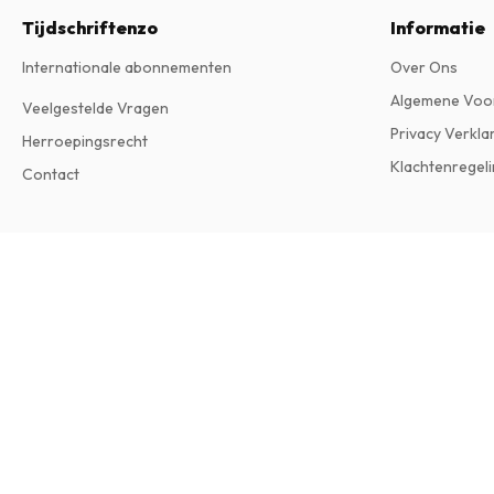
Tijdschriftenzo
Informatie
Internationale abonnementen
Over Ons
Algemene Voo
Veelgestelde Vragen
Privacy Verkla
Herroepingsrecht
Klachtenregeli
Contact
Rifle Shooter (UK) Magazine
Uitgave in het Engels • Je ontvangt 6 nummers per jaar