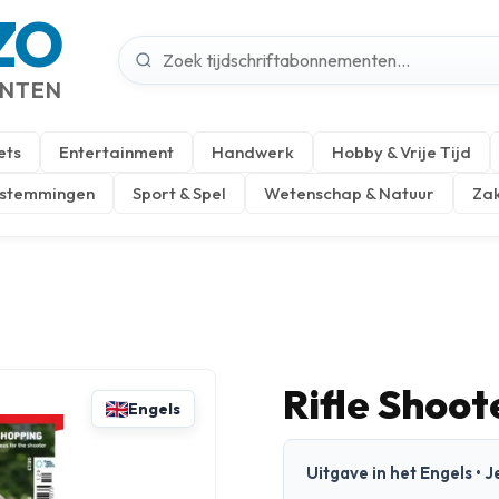
ZO
ENTEN
ets
Entertainment
Handwerk
Hobby & Vrije Tijd
estemmingen
Sport & Spel
Wetenschap & Natuur
Zak
Rifle Shoo
Engels
Uitgave in het Engels •