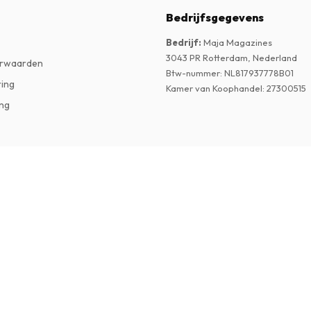
Bedrijfsgegevens
Bedrijf
:
Maja Magazines
3043 PR Rotterdam, Nederland
rwaarden
Btw-nummer
:
NL817937778B01
ring
Kamer van Koophandel
:
27300515
ng