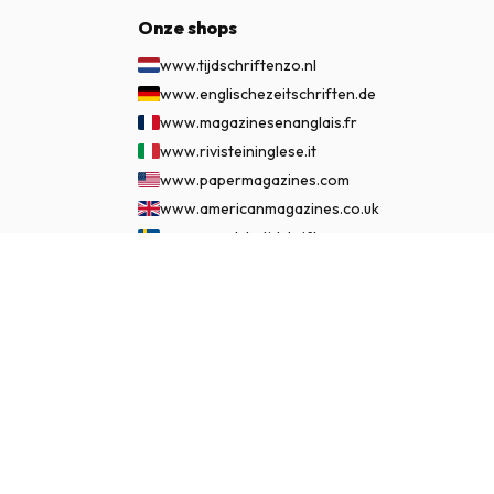
Onze shops
www.tijdschriftenzo.nl
www.englischezeitschriften.de
www.magazinesenanglais.fr
www.rivisteininglese.it
www.papermagazines.com
www.americanmagazines.co.uk
www.engelskatidskrifter.se
www.internationalemagasiner.dk
€ 119.95
ABONNEER NU
www.englanninkielisetlehdet.fi
www.revistaseningles.es
www.revistasemingles.pt