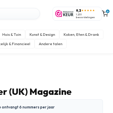
9,3
★★★★★
0
1.251
beoordelingen
Huis & Tuin
Kunst & Design
Koken, Eten & Drank
elijk & Financieel
Andere talen
ter (UK) Magazine
 Je ontvangt 6 nummers per jaar