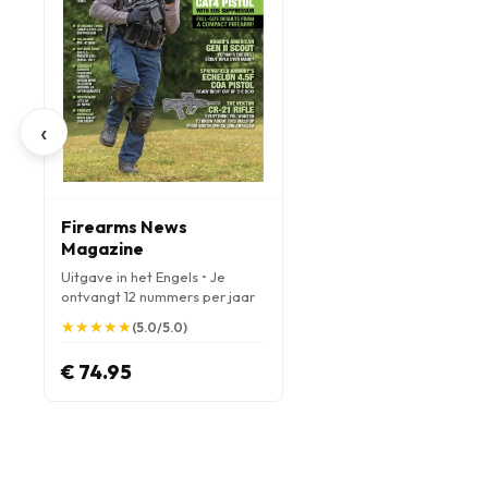
‹
Firearms News
Magazine
Uitgave in het Engels • Je
ontvangt 12 nummers per jaar
★
★
★
★
★
★
★
★
★
★
(5.0/5.0)
€ 74.95