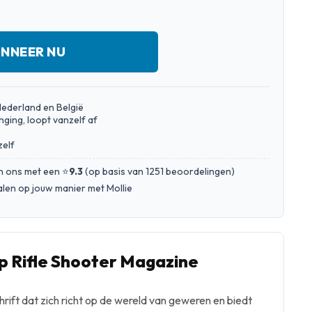
NNEER NU
Nederland en België
nging, loopt vanzelf af
zelf
n ons met een ⭐
9.3
(
op basis van 1251 beoordelingen
)
talen op jouw manier met Mollie
 Rifle Shooter Magazine
chrift dat zich richt op de wereld van geweren en biedt