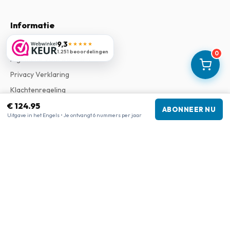
Informatie
Over Ons
9,3
★★★★★
1.251 beoordelingen
0
Algemene Voorwaarden
Privacy Verklaring
Klachtenregeling
€ 124.95
ABONNEER NU
Uitgave in het Engels • Je ontvangt 6 nummers per jaar
Bedrijfsgegevens
Bedrijf
:
Maja Magazines
3043 PR Rotterdam, Nederland
Btw-nummer
:
NL817937778B01
Kamer van Koophandel
:
27300515
Onze shops
www.tijdschriftenzo.nl
www.englischezeitschriften.de