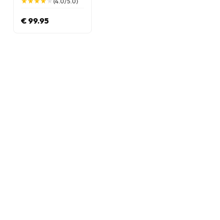
★
★
★
★
★
★
★
★
★
★
(4.0/5.0)
€ 99.95