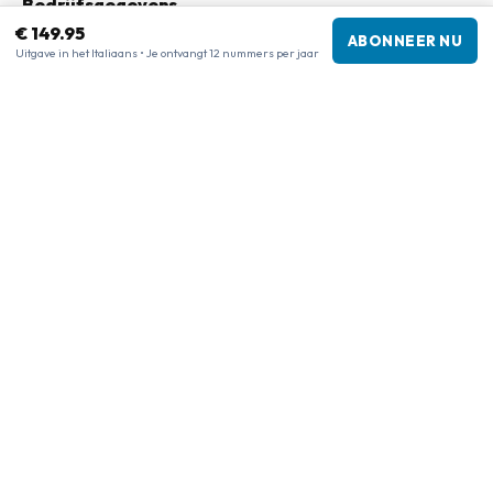
Bedrijfsgegevens
€ 149.95
ABONNEER NU
Bedrijf
:
Maja Magazines
Uitgave in het Italiaans • Je ontvangt 12 nummers per jaar
3043 PR Rotterdam, Nederland
Btw-nummer
:
NL817937778B01
Kamer van Koophandel
:
27300515
Onze shops
www.tijdschriftenzo.nl
www.englischezeitschriften.de
www.magazinesenanglais.fr
www.rivisteininglese.it
www.papermagazines.com
www.americanmagazines.co.uk
www.engelskatidskrifter.se
www.internationalemagasiner.dk
www.englanninkielisetlehdet.fi
www.revistaseningles.es