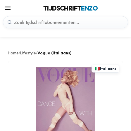
TIJDSCHRIFT
ENZO
Home
Lifestyle
Vogue (Italiaans)
/
/
Italiaans