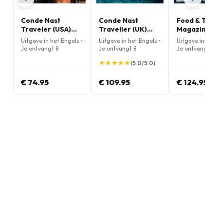
Conde Nast
Conde Nast
Food & Trav
Traveler (USA)
Traveller (UK)
Magazine
Magazine
Magazine
Uitgave in het Engels •
Uitgave in het Engels •
Uitgave in het 
Je ontvangt 8
Je ontvangt 8
Je ontvangt 10
nummers per jaar
nummers per jaar
nummers per j
★
★
★
★
★
★
★
★
★
★
(5.0/5.0)
€ 74.95
€ 109.95
€ 124.95