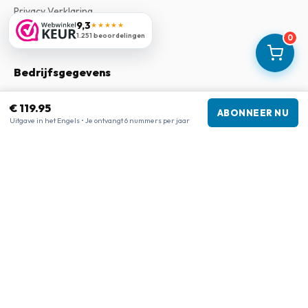
Privacy Verklaring
9,3
★★★★★
Klachtenregeling
1.251 beoordelingen
0
Bedrijfsgegevens
Bedrijf
:
Maja Magazines
€ 119.95
3043 PR Rotterdam, Nederland
ABONNEER NU
Uitgave in het Engels • Je ontvangt 6 nummers per jaar
Btw-nummer
:
NL817937778B01
Kamer van Koophandel
:
27300515
Onze shops
www.tijdschriftenzo.nl
www.englischezeitschriften.de
www.magazinesenanglais.fr
www.rivisteininglese.it
www.papermagazines.com
www.americanmagazines.co.uk