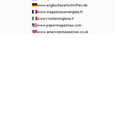
www.englischezeitschriften.de
www.magazinesenanglais.fr
www.rivisteininglese.it
www.papermagazines.com
www.americanmagazines.co.uk
www.engelskatidskrifter.se
€ 134.95
ABONNEER NU
www.internationalemagasiner.dk
www.englanninkielisetlehdet.fi
www.revistaseningles.es
www.revistasemingles.pt