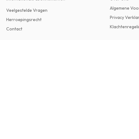
Algemene Voo
Veelgestelde Vragen
Privacy Verkla
Herroepingsrecht
Klachtenregeli
Contact
Abitare Magazine (Engels)
Uitgave in het Engels • Je ontvangt 10 nummers per jaa