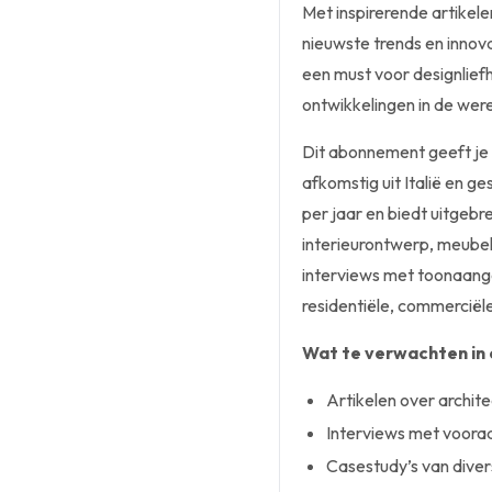
Met inspirerende artikelen
nieuwste trends en innov
een must voor designliefh
ontwikkelingen in de were
Dit abonnement geeft je 
afkomstig uit Italië en ge
per jaar en biedt uitgebr
interieurontwerp, meube
interviews met toonaang
residentiële, commerciël
Wat te verwachten in 
Artikelen over archit
Interviews met voora
Casestudy’s van diver