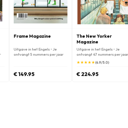
Frame Magazine
The New Yorker
Magazine
Uitgave in het Engels • Je
Uitgave in het Engels • Je
r
ontvangt 5 nummers per jaar
ontvangt 47 nummers per jaa
★
★
★
★
★
★
★
★
★
★
(4.9/5.0)
€ 149.95
€ 224.95