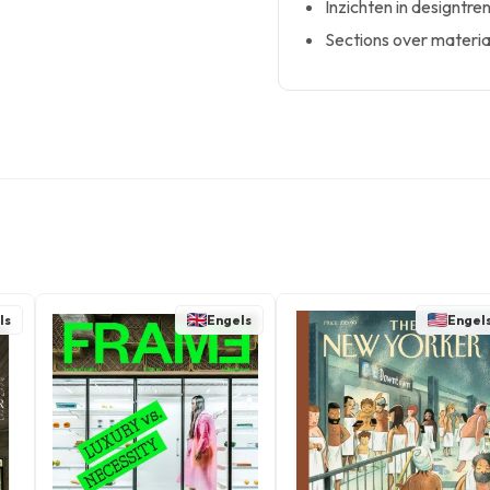
Inzichten in designtre
Sections over materia
ls
Engels
Engel