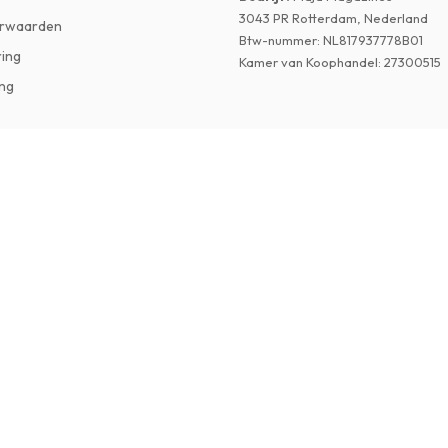
3043 PR Rotterdam, Nederland
rwaarden
Btw-nummer
:
NL817937778B01
ring
Kamer van Koophandel
:
27300515
ng
r
©
2026
Tijdschriftenzo