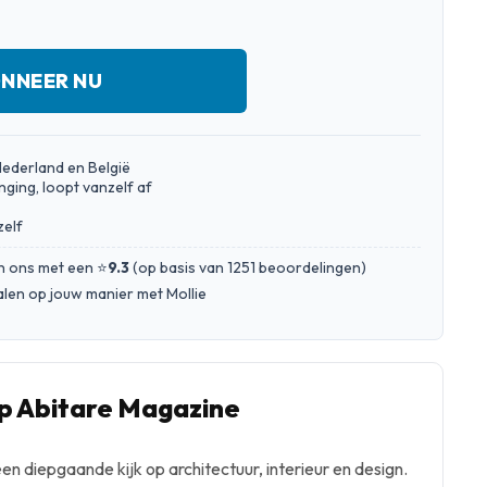
NNEER NU
Nederland en België
nging, loopt vanzelf af
zelf
n ons met een ⭐
9.3
(
op basis van 1251 beoordelingen
)
talen op jouw manier met Mollie
 Abitare Magazine
n diepgaande kijk op architectuur, interieur en design.