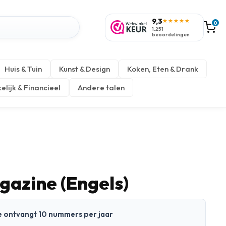
9,3
★★★★★
0
1.251
beoordelingen
Huis & Tuin
Kunst & Design
Koken, Eten & Drank
elijk & Financieel
Andere talen
gazine (Engels)
 Je ontvangt 10 nummers per jaar