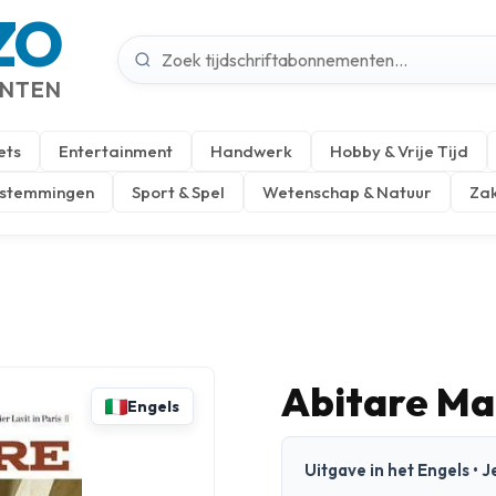
ZO
ENTEN
ets
Entertainment
Handwerk
Hobby & Vrije Tijd
estemmingen
Sport & Spel
Wetenschap & Natuur
Zak
Abitare Ma
Engels
Uitgave in het Engels •