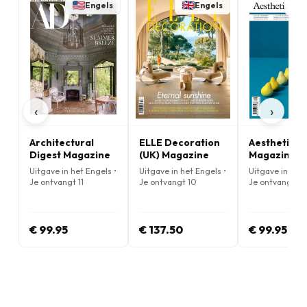
Engels
Engels
‹
›
Architectural
ELLE Decoration
Aesthetica
Digest Magazine
(UK) Magazine
Magazine
Uitgave in het Engels •
Uitgave in het Engels •
Uitgave in het 
Je ontvangt 11
Je ontvangt 10
Je ontvangt 6
nummers per jaar
nummers per jaar
nummers per j
€ 99.95
€ 137.50
€ 99.95