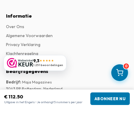
Informatie
Over Ons
Algemene Voorwaarden
Privacy Verklaring
Klachtenregeling
9,3
★★★★★
1.251 beoordelingen
0
Bedrijfsgegevens
Bedrijf
:
Maja Magazines
3043 PR Rotterdam, Nederland
Btw-nummer
:
NL817937778B01
€ 112.50
ABONNEER NU
Kamer van Koophandel
:
27300515
Uitgave in het Engels • Je ontvangt 5 nummers per jaar
Onze shops
www.tijdschriftenzo.nl