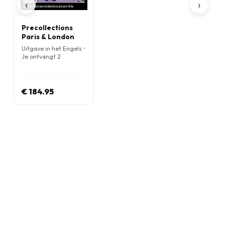
‹
›
Precollections
Paris & London
Uitgave in het Engels •
Je ontvangt 2
nummers per jaar
€ 184.95