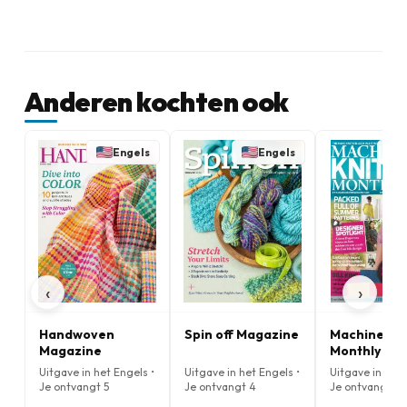
Anderen kochten ook
Engels
Engels
‹
›
Handwoven
Spin off Magazine
Machine Kni
Magazine
Monthly Ma
Uitgave in het Engels •
Uitgave in het Engels •
Uitgave in het 
Je ontvangt 5
Je ontvangt 4
Je ontvangt 12
nummers per jaar
nummers per jaar
nummers per j