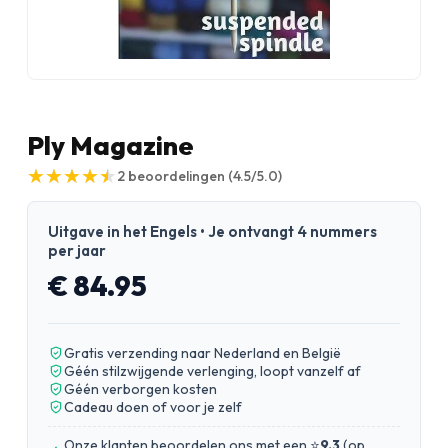
Ply Magazine
★
★
★
★
★
★
★
★
★
★
2
beoordelingen
(4.5/5.0)
Uitgave in het Engels • Je ontvangt 4 nummers
per jaar
€ 84.95
Gratis verzending naar Nederland en België
Géén stilzwijgende verlenging, loopt vanzelf af
Géén verborgen kosten
Cadeau doen of voor je zelf
Onze klanten beoordelen ons met een ⭐
9.3
(
op