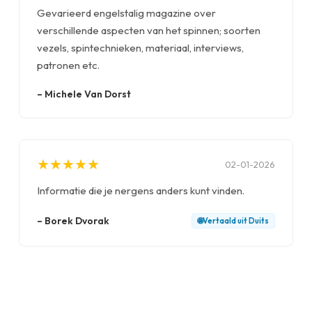
Gevarieerd engelstalig magazine over
verschillende aspecten van het spinnen; soorten
vezels, spintechnieken, materiaal, interviews,
patronen etc.
–
Michele Van Dorst
★
★
★
★
★
★
★
★
★
★
02-01-2026
Informatie die je nergens anders kunt vinden.
–
Borek Dvorak
🌐
Vertaald uit
Duits