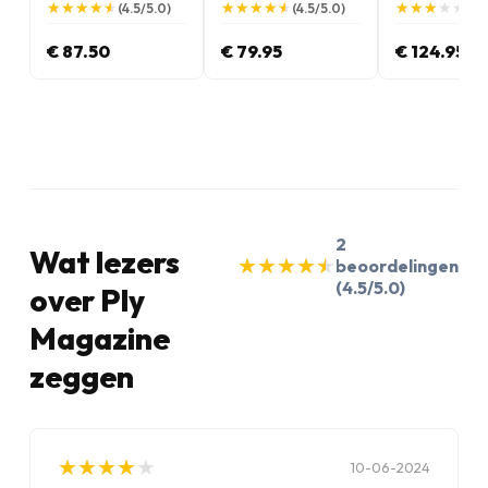
★
★
★
★
★
★
★
★
★
★
★
★
★
★
★
★
★
★
★
★
★
★
★
★
★
★
★
★
★
★
(4.5/5.0)
(4.5/5.0)
(3.
€ 87.50
€ 79.95
€ 124.95
2
Wat lezers
★
★
★
★
★
★
★
★
★
★
beoordelingen
(4.5/5.0)
over Ply
Magazine
zeggen
★
★
★
★
★
★
★
★
★
★
10-06-2024