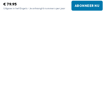
€ 79.95
ABONNEER NU
Bedrijf
:
Maja Magazines
Uitgave in het Engels • Je ontvangt 6 nummers per jaar
3043 PR Rotterdam, Nederland
Btw-nummer
:
NL817937778B01
Kamer van Koophandel
:
27300515
Onze shops
www.tijdschriftenzo.nl
www.englischezeitschriften.de
www.magazinesenanglais.fr
www.rivisteininglese.it
www.papermagazines.com
www.americanmagazines.co.uk
www.engelskatidskrifter.se
www.internationalemagasiner.dk
www.englanninkielisetlehdet.fi
www.revistaseningles.es
www.revistasemingles.pt