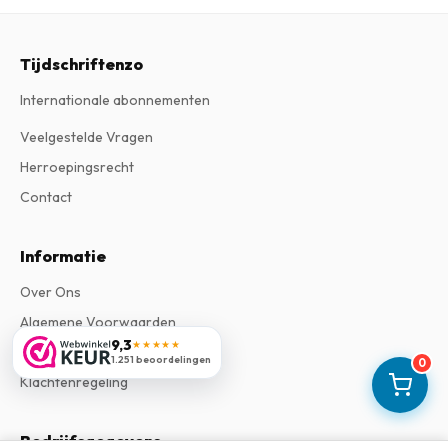
Tijdschriftenzo
Internationale abonnementen
Veelgestelde Vragen
Herroepingsrecht
Contact
Informatie
Over Ons
Algemene Voorwaarden
9,3
★★★★★
Privacy Verklaring
1.251 beoordelingen
0
Klachtenregeling
Bedrijfsgegevens