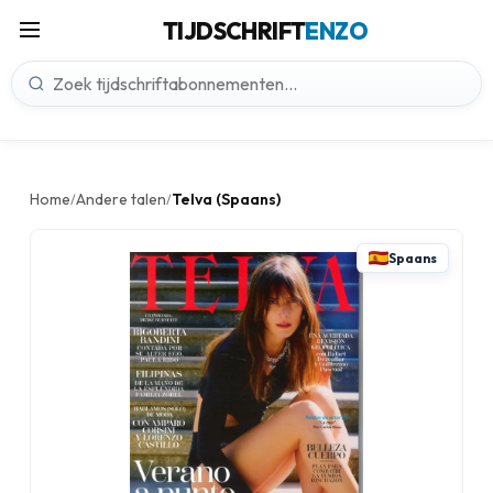
TIJDSCHRIFT
ENZO
Home
Andere talen
Telva (Spaans)
/
/
Spaans