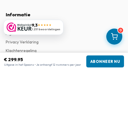
Informatie
Over Ons
9,3
★★★★★
1.251 beoordelingen
0
Algemene Voorwaarden
Privacy Verklaring
Klachtenregeling
€ 299.95
ABONNEER NU
Uitgave in het Spaans • Je ontvangt 12 nummers per jaar
Bedrijfsgegevens
Bedrijf
:
Maja Magazines
3043 PR Rotterdam, Nederland
Btw-nummer
:
NL817937778B01
Kamer van Koophandel
:
27300515
Onze shops
www.tijdschriftenzo.nl