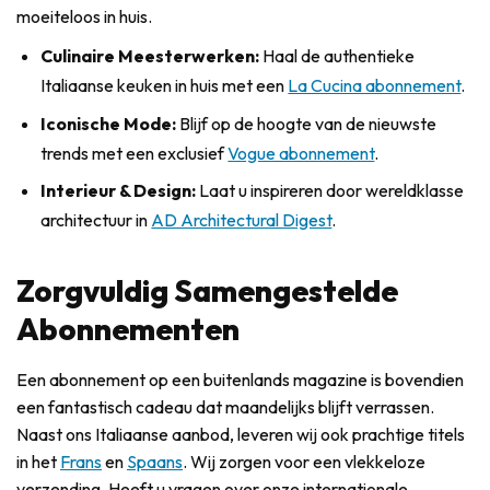
moeiteloos in huis.
Culinaire Meesterwerken:
Haal de authentieke
Italiaanse keuken in huis met een
La Cucina abonnement
.
Iconische Mode:
Blijf op de hoogte van de nieuwste
trends met een exclusief
Vogue abonnement
.
Interieur & Design:
Laat u inspireren door wereldklasse
architectuur in
AD Architectural Digest
.
Zorgvuldig Samengestelde
Abonnementen
Een abonnement op een buitenlands magazine is bovendien
een fantastisch cadeau dat maandelijks blijft verrassen.
Naast ons Italiaanse aanbod, leveren wij ook prachtige titels
in het
Frans
en
Spaans
. Wij zorgen voor een vlekkeloze
verzending. Heeft u vragen over onze internationale