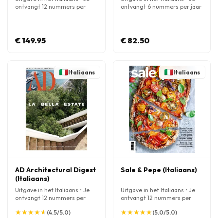
ontvangt 12 nummers per
ontvangt 6 nummers per jaar
jaar
€ 149.95
€ 82.50
Italiaans
Italiaans
AD Architectural Digest
Sale & Pepe (Italiaans)
(Italiaans)
Uitgave in het Italiaans • Je
Uitgave in het Italiaans • Je
ontvangt 12 nummers per
ontvangt 12 nummers per
jaar
jaar
★
★
★
★
★
★
★
★
★
★
★
★
★
★
★
★
★
★
★
★
(4.5/5.0)
(5.0/5.0)