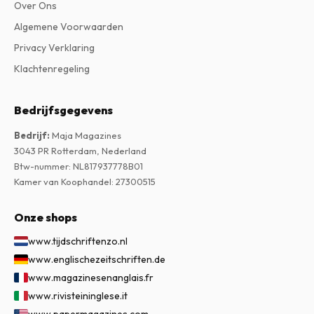
Over Ons
Algemene Voorwaarden
Privacy Verklaring
Klachtenregeling
Bedrijfsgegevens
Bedrijf
:
Maja Magazines
3043 PR Rotterdam, Nederland
Btw-nummer
:
NL817937778B01
Kamer van Koophandel
:
27300515
Onze shops
www.tijdschriftenzo.nl
www.englischezeitschriften.de
www.magazinesenanglais.fr
www.rivisteininglese.it