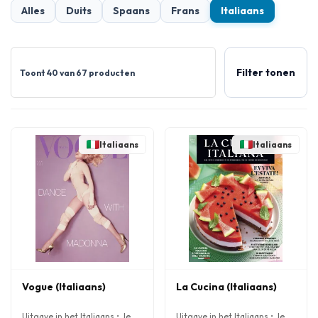
Alles
Duits
Spaans
Frans
Italiaans
Filter tonen
Toont 40 van 67 producten
Italiaans
Italiaans
Vogue (Italiaans)
La Cucina (Italiaans)
Uitgave in het Italiaans • Je
Uitgave in het Italiaans • Je