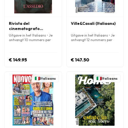
Rivista del
Ville&Casali (Italiaans)
cinematografo
(Italiaans)
Uitgave in het Italiaans • Je
Uitgave in het Italiaans • Je
ontvangt 10 nummers per
ontvangt 12 nummers per
jaar
jaar
€ 149.95
€ 147.50
Italiaans
Italiaans