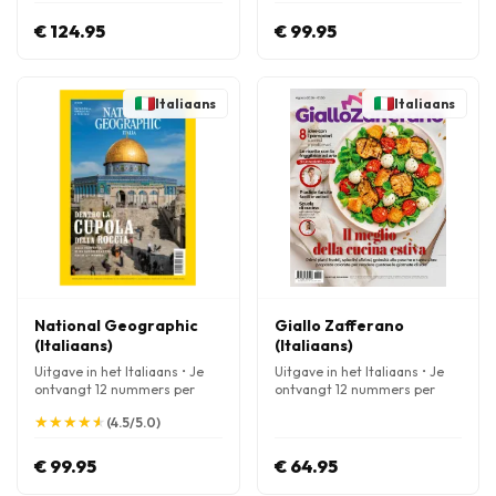
€ 124.95
€ 99.95
Italiaans
Italiaans
National Geographic
Giallo Zafferano
(Italiaans)
(Italiaans)
Uitgave in het Italiaans • Je
Uitgave in het Italiaans • Je
ontvangt 12 nummers per
ontvangt 12 nummers per
jaar
jaar
★
★
★
★
★
★
★
★
★
★
(4.5/5.0)
€ 99.95
€ 64.95