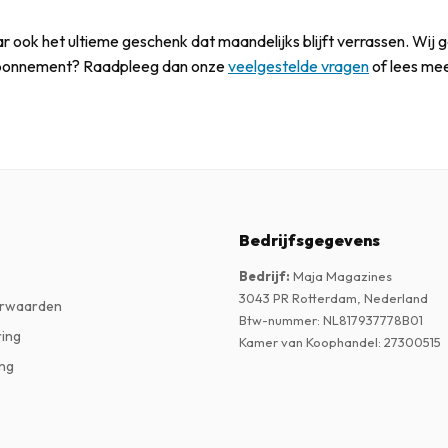
ar ook het ultieme geschenk dat maandelijks blijft verrassen. Wi
w abonnement? Raadpleeg dan onze
veelgestelde vragen
of lees me
Bedrijfsgegevens
Bedrijf
:
Maja Magazines
3043 PR Rotterdam, Nederland
rwaarden
Btw-nummer
:
NL817937778B01
ring
Kamer van Koophandel
:
27300515
ng