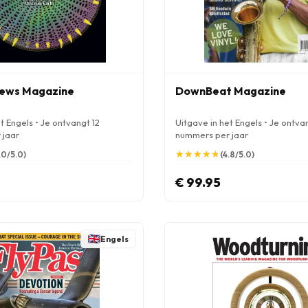
News Magazine
DownBeat Magazine
t Engels • Je ontvangt 12
Uitgave in het Engels • Je ontva
 jaar
nummers per jaar
★
★
★
★
★
★
★
★
★
★
.0/5.0)
(4.8/5.0)
€ 99.95
Engels