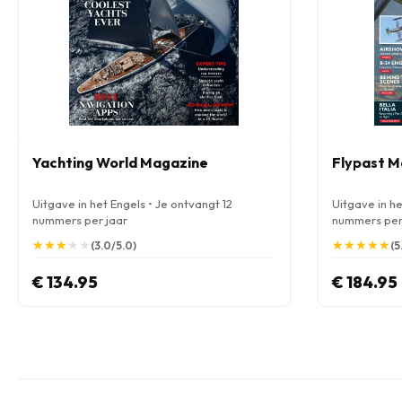
Yachting World Magazine
Flypast M
Uitgave in het Engels • Je ontvangt 12
Uitgave in he
nummers per jaar
nummers per
★
★
★
★
★
★
★
★
★
★
★
★
★
★
★
★
★
★
★
★
(3.0/5.0)
(5
€ 134.95
€ 184.95