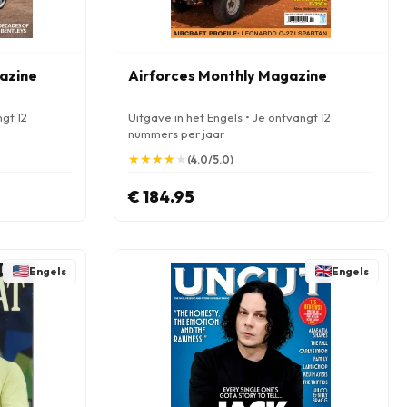
gazine
Airforces Monthly Magazine
ngt 12
Uitgave in het Engels • Je ontvangt 12
nummers per jaar
★
★
★
★
★
★
★
★
★
★
(4.0/5.0)
€ 184.95
Engels
Engels