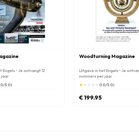
agazine
Woodturning Magazine
t Engels • Je ontvangt 12
Uitgave in het Engels • Je ontva
 jaar
nummers per jaar
★
★
★
★
★
★
★
★
★
★
.0/5.0)
(1.0/5.0)
€ 199.95