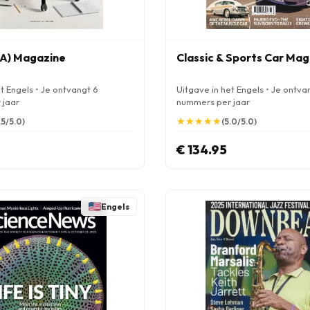
A) Magazine
Classic & Sports Car Ma
t Engels • Je ontvangt 6
Uitgave in het Engels • Je ontva
 jaar
nummers per jaar
★
★
★
★
★
★
★
★
★
★
.5/5.0)
(5.0/5.0)
€ 134.95
Engels