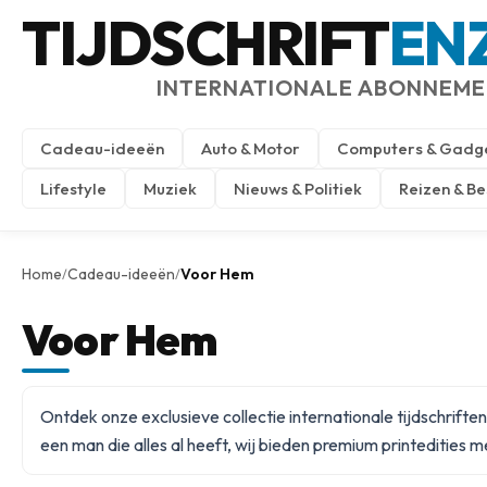
TIJDSCHRIFT
EN
INTERNATIONALE ABONNEM
Cadeau-ideeën
Auto & Motor
Computers & Gadg
Lifestyle
Muziek
Nieuws & Politiek
Reizen & B
Home
Cadeau-ideeën
Voor Hem
/
/
Voor Hem
Ontdek onze exclusieve collectie internationale tijdschrif
een man die alles al heeft, wij bieden premium printedities 