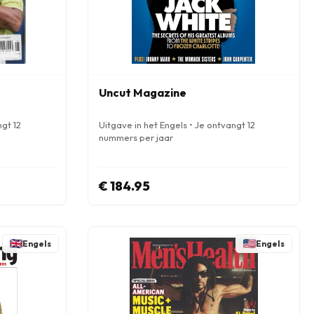
Uncut Magazine
ngt 12
Uitgave in het Engels • Je ontvangt 12
nummers per jaar
€ 184.95
Engels
Engels