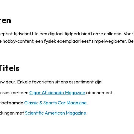
ten
rint tijdschrift. In een digitaal tijdperk biedt onze collectie 'V
 hobby-content, een fysiek exemplaar leest simpelweg beter. Bent
itels
uw deur. Enkele favorieten uit ons assortiment zijn:
ensies met een
Cigar Aficionado Magazine
abonnement.
et befaamde
Classic & Sports Car Magazine
.
ekkingen met
Scientific American Magazine
.