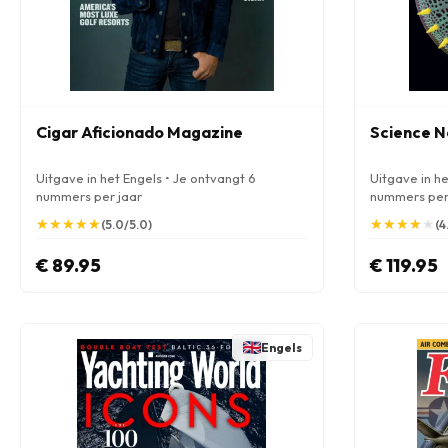
Cigar Aficionado Magazine
Science 
Uitgave in het Engels • Je ontvangt 6
Uitgave in he
nummers per jaar
nummers per
★
★
★
★
★
★
★
★
★
★
★
★
★
★
★
★
★
★
★
★
(5.0/5.0)
(4
€ 89.95
€ 119.95
Engels