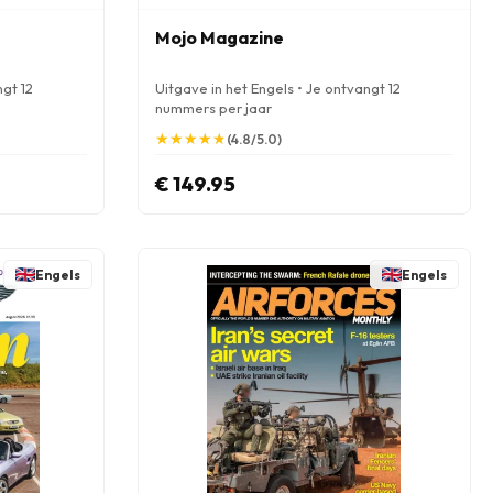
Mojo Magazine
ngt 12
Uitgave in het Engels • Je ontvangt 12
nummers per jaar
★
★
★
★
★
★
★
★
★
★
(4.8/5.0)
€ 149.95
Engels
Engels