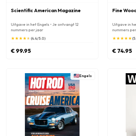
Scientific American Magazine
Fine Woo
Uitgave in het Engels • Je ontvangt 12
Uitgave in he
nummers per jaar
nummers per
★
★
★
★
★
★
★
★
★
★
★
★
★
★
★
★
★
★
★
★
(4.4/5.0)
(5
€ 99.95
€ 74.95
Engels