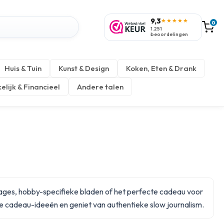
9,3
★★★★★
0
1.251
beoordelingen
Huis & Tuin
Kunst & Design
Koken, Eten & Drank
elijk & Financieel
Andere talen
rtages, hobby-specifieke bladen of het perfecte cadeau voor
ke
cadeau-ideeën
en geniet van authentieke slow journalism.