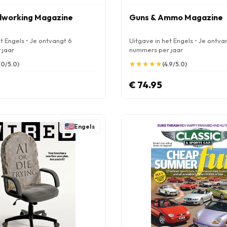
dworking Magazine
Guns & Ammo Magazine
t Engels • Je ontvangt 6
Uitgave in het Engels • Je ontva
 jaar
nummers per jaar
★
★
★
★
★
★
★
★
★
★
.0/5.0)
(4.9/5.0)
€ 74.95
Engels