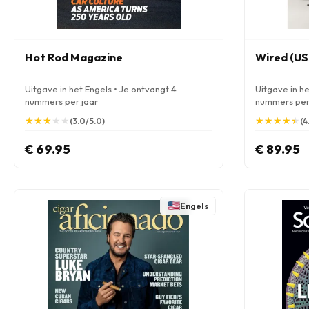
Hot Rod Magazine
Wired (US
Uitgave in het Engels • Je ontvangt 4
Uitgave in he
nummers per jaar
nummers per
★
★
★
★
★
★
★
★
★
★
★
★
★
★
★
★
★
★
★
★
(3.0/5.0)
(4
€ 69.95
€ 89.95
Engels