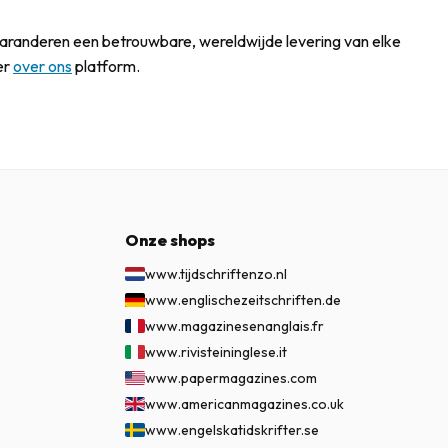
j garanderen een betrouwbare, wereldwijde levering van elke
er
over ons
platform.
Onze shops
www.tijdschriftenzo.nl
www.englischezeitschriften.de
www.magazinesenanglais.fr
www.rivisteininglese.it
www.papermagazines.com
www.americanmagazines.co.uk
www.engelskatidskrifter.se