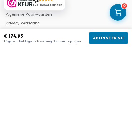
9,3
★★★★★
Over Ons
1.251 beoordelingen
0
Algemene Voorwaarden
Privacy Verklaring
Klachtenregeling
€ 174.95
ABONNEER NU
Uitgave in het Engels • Je ontvangt 2 nummers per jaar
Bedrijfsgegevens
Bedrijf
:
Maja Magazines
3043 PR Rotterdam, Nederland
Btw-nummer
:
NL817937778B01
Kamer van Koophandel
:
27300515
Onze shops
www.tijdschriftenzo.nl
www.englischezeitschriften.de
www.magazinesenanglais.fr
www.rivisteininglese.it