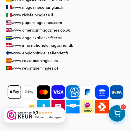
www.magazinesenanglais.fr
www.rivisteininglese.it
www.papermagazines.com
www.americanmagazines.co.uk
www.engelskatidskrifter.se
www.internationalemagasiner.dk
www.englanninkielisetlehdet.fi
www.revistaseningles.es
www.revistasemingles.pt
0
9,3
★★★★★
1.251 beoordelingen