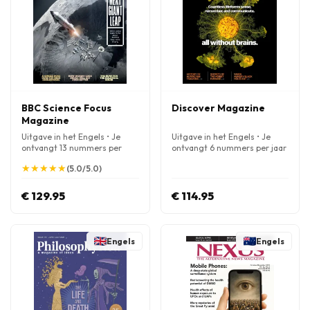
BBC Science Focus
Discover Magazine
Magazine
Uitgave in het Engels • Je
Uitgave in het Engels • Je
ontvangt 13 nummers per
ontvangt 6 nummers per jaar
jaar
★
★
★
★
★
★
★
★
★
★
(5.0/5.0)
€ 129.95
€ 114.95
Engels
Engels