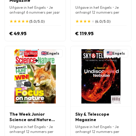
Magazine
Uitgave in het Engels • Je
Uitgave in het Engels • Je
ontvangt 6 nummers per jaar
ontvangt 12 nummers per
jaar
★
★
★
★
★
★
★
★
★
★
★
★
★
★
★
★
★
★
★
★
(5.0/5.0)
(4.0/5.0)
€ 49.95
€ 119.95
Engels
Engels
The Week Junior
Sky & Telescope
Science and Nature
Magazine
Magazine
Uitgave in het Engels • Je
Uitgave in het Engels • Je
ontvangt 12 nummers per
ontvangt 12 nummers per