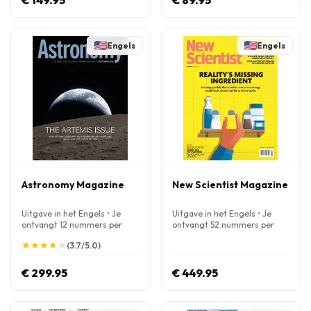
€ 149.95
€ 89.95
Engels
Engels
Astronomy Magazine
New Scientist Magazine
Uitgave in het Engels • Je
Uitgave in het Engels • Je
ontvangt 12 nummers per
ontvangt 52 nummers per
jaar
jaar
★
★
★
★
★
★
★
★
★
★
(3.7/5.0)
€ 299.95
€ 449.95