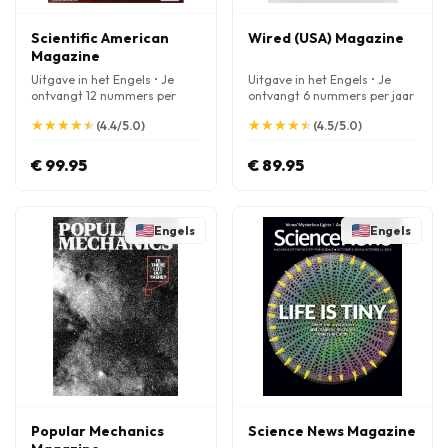
Scientific American
Wired (USA) Magazine
Magazine
Uitgave in het Engels • Je
Uitgave in het Engels • Je
ontvangt 12 nummers per
ontvangt 6 nummers per jaar
jaar
★
★
★
★
★
★
★
★
★
★
★
★
★
★
★
★
★
★
★
★
(4.4/5.0)
(4.5/5.0)
€ 99.95
€ 89.95
Engels
Engels
Popular Mechanics
Science News Magazine