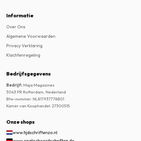
Informatie
Over Ons
Algemene Voorwaarden
Privacy Verklaring
Klachtenregeling
Bedrijfsgegevens
Bedrijf
:
Maja Magazines
3043 PR Rotterdam, Nederland
Btw-nummer
:
NL817937778B01
Kamer van Koophandel
:
27300515
Onze shops
www.tijdschriftenzo.nl
www.englischezeitschriften.de