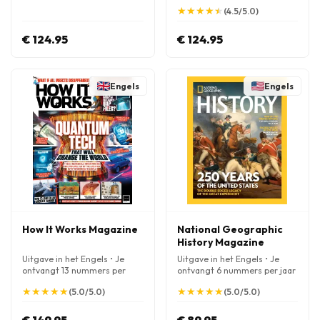
jaar
jaar
★
★
★
★
★
★
★
★
★
★
(4.5/5.0)
€ 124.95
€ 124.95
Engels
Engels
How It Works Magazine
National Geographic
History Magazine
Uitgave in het Engels • Je
Uitgave in het Engels • Je
ontvangt 13 nummers per
ontvangt 6 nummers per jaar
jaar
★
★
★
★
★
★
★
★
★
★
★
★
★
★
★
★
★
★
★
★
(5.0/5.0)
(5.0/5.0)