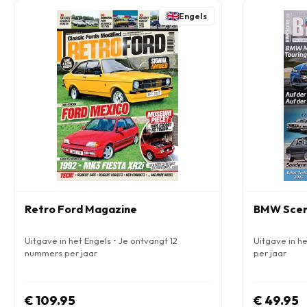
Engels
Retro Ford Magazine
BMW Scene
Uitgave in het Engels • Je ontvangt 12
Uitgave in h
nummers per jaar
per jaar
€ 109.95
€ 49.95