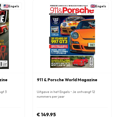
Engels
Engels
zine
911 & Porsche World Magazine
ngt 3
Uitgave in het Engels • Je ontvangt 12
nummers per jaar
€ 149.95