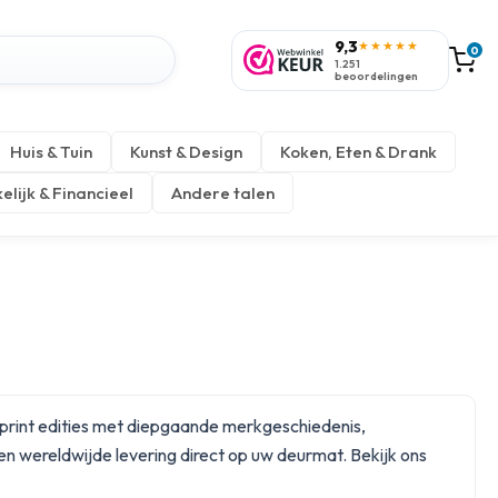
9,3
★★★★★
0
1.251
beoordelingen
Huis & Tuin
Kunst & Design
Koken, Eten & Drank
elijk & Financieel
Andere talen
m print edities met diepgaande merkgeschiedenis,
en wereldwijde levering direct op uw deurmat. Bekijk ons