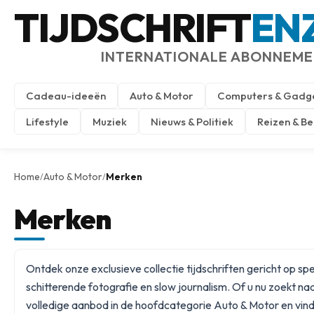
TIJDSCHRIFT
EN
INTERNATIONALE ABONNEM
Cadeau-ideeën
Auto & Motor
Computers & Gadg
Lifestyle
Muziek
Nieuws & Politiek
Reizen & B
Home
Auto & Motor
Merken
/
/
Merken
Ontdek onze exclusieve collectie tijdschriften gericht op 
schitterende fotografie en slow journalism. Of u nu zoekt n
volledige aanbod in de hoofdcategorie
Auto & Motor
en vind