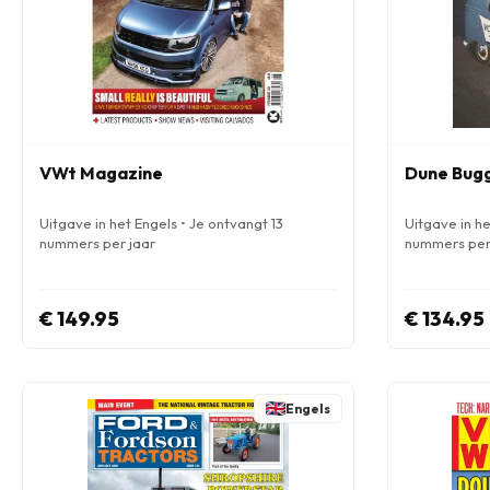
VWt Magazine
Dune Bugg
Uitgave in het Engels • Je ontvangt 13
Uitgave in he
nummers per jaar
nummers per
€ 149.95
€ 134.95
Engels