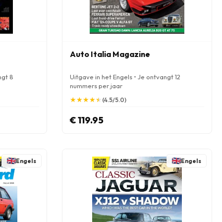
Auto Italia Magazine
ngt 8
Uitgave in het Engels • Je ontvangt 12
nummers per jaar
★
★
★
★
★
★
★
★
★
★
(4.5/5.0)
€ 119.95
Engels
Engels