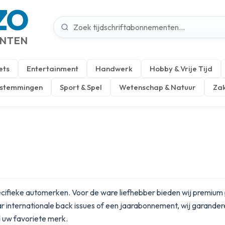
ZO
ENTEN
ets
Entertainment
Handwerk
Hobby & Vrije Tijd
estemmingen
Sport & Spel
Wetenschap & Natuur
Zak
specifieke automerken. Voor de ware liefhebber bieden wij premiu
aar internationale back issues of een jaarabonnement, wij garander
 uw favoriete merk.