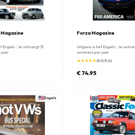
 Magazine
Forza Magazine
t Engels • Je ontvangt 13
Uitgave in het Engels • Je ontva
 jaar
nummers per jaar
★
★
★
★
★
★
★
★
★
★
(5.0/5.0)
€ 74.95
Engels