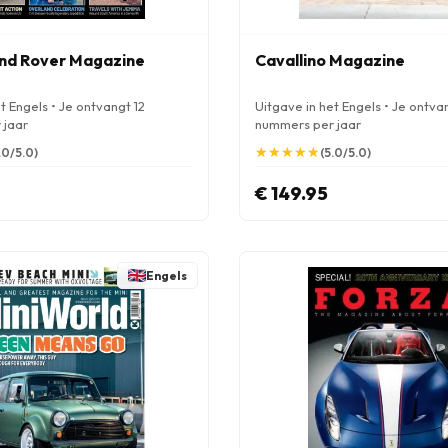
and Rover Magazine
Cavallino Magazine
t Engels • Je ontvangt 12
Uitgave in het Engels • Je ontva
 jaar
nummers per jaar
★
★
★
★
★
★
★
★
★
★
.0/5.0)
(5.0/5.0)
€ 149.95
Engels