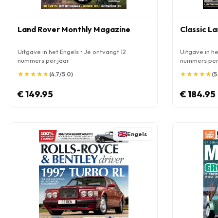
Land Rover Monthly Magazine
Classic L
Uitgave in het Engels • Je ontvangt 12
Uitgave in he
nummers per jaar
nummers per
★
★
★
★
★
★
★
★
★
★
★
★
★
★
★
★
★
★
★
★
(4.7/5.0)
(5
€ 149.95
€ 184.95
Engels