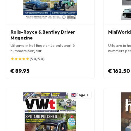
Rolls-Royce & Bentley Driver
MiniWorld
Magazine
Uitgave in het Engels • Je ontvangt 6
Uitgave in he
nummers per jaar
nummers per
★
★
★
★
★
★
★
★
★
★
(5.0/5.0)
€ 89.95
€ 162.50
Engels