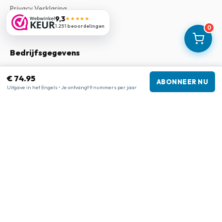
Privacy Verklaring
9,3
★★★★★
Klachtenregeling
1.251 beoordelingen
0
Bedrijfsgegevens
Bedrijf
:
Maja Magazines
€ 74.95
3043 PR Rotterdam, Nederland
ABONNEER NU
Uitgave in het Engels • Je ontvangt 9 nummers per jaar
Btw-nummer
:
NL817937778B01
Kamer van Koophandel
:
27300515
Onze shops
www.tijdschriftenzo.nl
www.englischezeitschriften.de
www.magazinesenanglais.fr
www.rivisteininglese.it
www.papermagazines.com
www.americanmagazines.co.uk