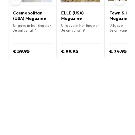
Cosmopolitan
ELLE (USA)
Town & Cou
(USA) Magazine
Magazine
Magazine
Uitgave in het Engels •
Uitgave in het Engels •
Uitgave in het 
Je ontvangt 4
Je ontvangt 9
Je ontvangt 9
nummers per jaar
nummers per jaar
nummers per j
€ 59.95
€ 99.95
€ 74.95