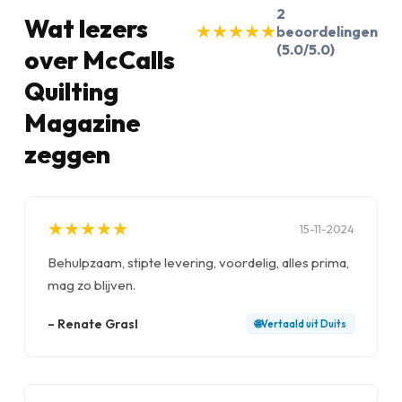
2
Wat lezers
★
★
★
★
★
★
★
★
★
★
beoordelingen
(5.0/5.0)
over McCalls
Quilting
Magazine
zeggen
★
★
★
★
★
★
★
★
★
★
15-11-2024
Behulpzaam, stipte levering, voordelig, alles prima,
mag zo blijven.
–
Renate Grasl
🌐
Vertaald uit
Duits