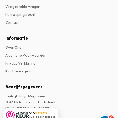
Veelgestelde Vragen
Herroepingsrecht
Contact
Informatie
Over Ons
Algemene Voorwaarden
Privacy Verklaring
Klachtenregeling
Bedrijfsgegevens
Bedrijf
:
Maja Magazines
3043 PR Rotterdam, Nederland
Btw-nummer
:
NL817937778B01
9,3
★★★★★
Kamer van Koophandel
:
27300515
1.251 beoordelingen
0