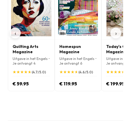
‹
›
Quilting Arts
Homespun
Today's Quil
Magazine
Magazine
Magazine
Uitgave in het Engels •
Uitgave in het Engels •
Uitgave in het 
Je ontvangt 4
Je ontvangt 6
Je ontvangt 13
nummers per jaar
nummers per jaar
nummers per j
★
★
★
★
★
★
★
★
★
★
★
★
★
★
★
★
★
★
★
★
★
★
★
★
★
★
★
★
★
★
(4.7/5.0)
(4.6/5.0)
(4.
€ 59.95
€ 119.95
€ 199.95