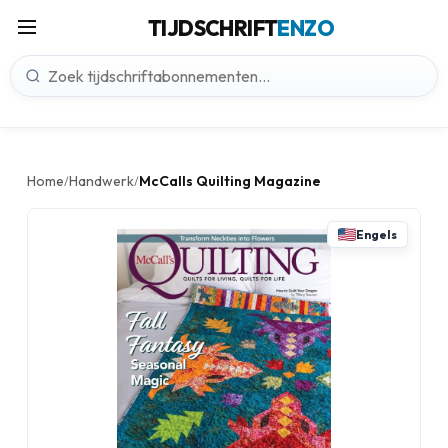
TIJDSCHRIFT
ENZO
Home
Handwerk
McCalls Quilting Magazine
/
/
Engels