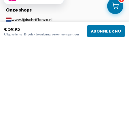
Onze shops
www.tijdschriftenzo.nl
www.englischezeitschriften.de
€ 59.95
ABONNEER NU
www.magazinesenanglais.fr
Uitgave in het Engels • Je ontvangt 6 nummers per jaar
www.rivisteininglese.it
www.papermagazines.com
www.americanmagazines.co.uk
www.engelskatidskrifter.se
www.internationalemagasiner.dk
www.englanninkielisetlehdet.fi
www.revistaseningles.es
www.revistasemingles.pt