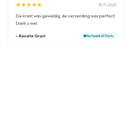
★
★
★
★
★
★
★
★
★
★
15-11-2025
De krant was geweldig, de verzending was perfect.
Dank u wel.
–
Renate Grasl
🌐
Vertaald uit
Duits