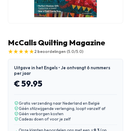
McCalls Quilting Magazine
★
★
★
★
★
★
★
★
★
★
2
beoordelingen
(5.0/5.0)
Uitgave in het Engels • Je ontvangt 6 nummers
per jaar
€ 59.95
Gratis verzending naar Nederland en België
Géén stilzwijgende verlenging, loopt vanzelf af
Géén verborgen kosten
Cadeau doen of voor je zelf
Onze klanten beoordelen ons met een ⭐
9.3
(
op