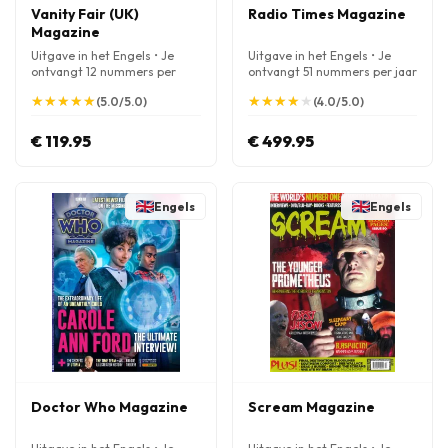
Vanity Fair (UK)
Radio Times Magazine
Magazine
Uitgave in het Engels • Je
Uitgave in het Engels • Je
ontvangt 12 nummers per
ontvangt 51 nummers per jaar
jaar
★
★
★
★
★
★
★
★
★
★
★
★
★
★
★
★
★
★
★
★
(5.0/5.0)
(4.0/5.0)
€ 119.95
€ 499.95
Engels
Engels
Doctor Who Magazine
Scream Magazine