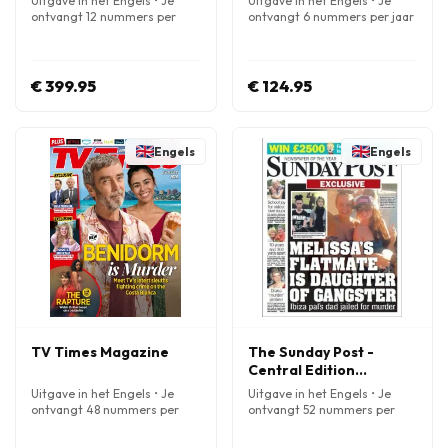
Uitgave in het Engels • Je
Uitgave in het Engels • Je
ontvangt 12 nummers per
ontvangt 6 nummers per jaar
jaar
€ 399.95
€ 124.95
Engels
Engels
TV Times Magazine
The Sunday Post -
Central Edition
Magazine
Uitgave in het Engels • Je
Uitgave in het Engels • Je
ontvangt 48 nummers per
ontvangt 52 nummers per
jaar
jaar