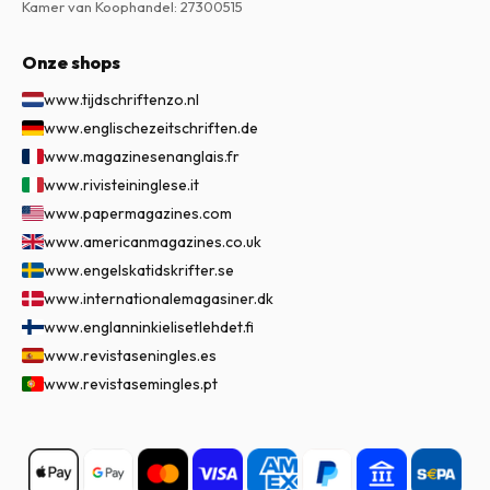
Kamer van Koophandel
:
27300515
Onze shops
www.tijdschriftenzo.nl
www.englischezeitschriften.de
www.magazinesenanglais.fr
www.rivisteininglese.it
www.papermagazines.com
www.americanmagazines.co.uk
www.engelskatidskrifter.se
www.internationalemagasiner.dk
www.englanninkielisetlehdet.fi
www.revistaseningles.es
www.revistasemingles.pt